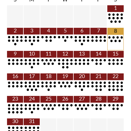
S
M
T
W
T
F
S
1
•
•
•
•
•
•
•
•
•
•
•
2
3
4
5
6
7
8
•
•
•
•
•
•
•
•
•
•
•
•
•
•
•
•
•
•
•
•
•
•
•
•
•
•
•
•
•
•
•
•
•
•
•
•
•
•
•
•
•
•
•
•
•
•
•
•
•
•
•
•
•
9
10
11
12
13
14
15
•
•
•
•
•
•
•
•
•
•
•
•
•
•
•
•
•
•
•
•
•
•
•
•
•
•
•
•
•
•
•
•
•
•
•
•
•
•
•
•
•
•
•
•
•
•
•
•
•
•
•
•
•
•
•
•
16
17
18
19
20
21
22
•
•
•
•
•
•
•
•
•
•
•
•
•
•
•
•
•
•
•
•
•
•
•
•
•
•
•
•
•
•
•
•
•
•
•
•
•
•
•
•
•
•
•
•
•
•
•
•
•
•
•
•
•
•
•
•
•
•
•
•
•
•
•
•
•
•
23
24
25
26
27
28
29
•
•
•
•
•
•
•
•
•
•
•
•
•
•
•
•
•
•
•
•
•
•
•
•
•
•
•
•
•
•
•
•
•
•
•
•
•
•
•
•
•
•
•
•
•
•
•
•
•
•
•
•
•
30
31
•
•
•
•
•
•
•
•